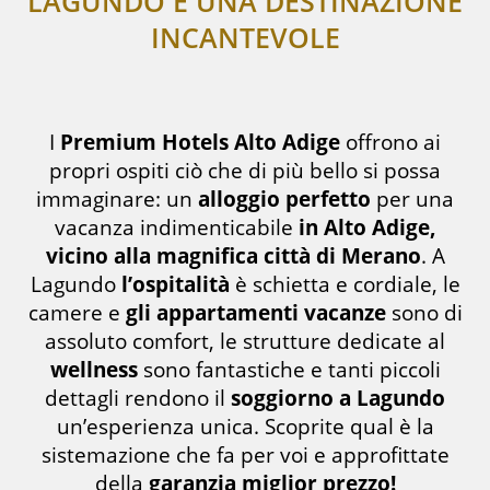
LAGUNDO È UNA DESTINAZIONE
INCANTEVOLE
I
Premium Hotels Alto Adige
offrono ai
propri ospiti ciò che di più bello si possa
immaginare: un
alloggio perfetto
per una
vacanza indimenticabile
in Alto Adige,
vicino alla magnifica città di Merano
. A
Lagundo
l’ospitalità
è schietta e cordiale, le
camere e
gli appartamenti vacanze
sono di
assoluto comfort, le strutture dedicate al
wellness
sono fantastiche e tanti piccoli
dettagli rendono il
soggiorno a Lagundo
un’esperienza unica. Scoprite qual è la
sistemazione che fa per voi e approfittate
della
garanzia miglior prezzo!